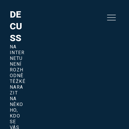
Skip
to
DE
content
CU
SS
NA
INTER
NETU
NENÍ
ROZH
ODNĚ
TĚŽKÉ
NARA
ZIT
NA
NĚKO
HO,
KDO
SE
VÁS