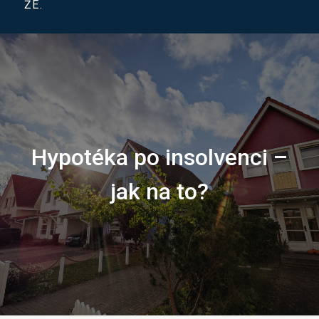
ŽE.
Hypotéka po insolvenci –
jak na to?