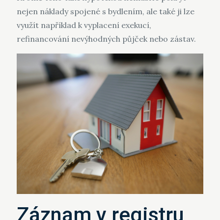
nejen náklady spojené s bydlením, ale také ji lze
využít například k vyplacení exekucí,
refinancování nevýhodných půjček nebo zástav.
Záznam v registru