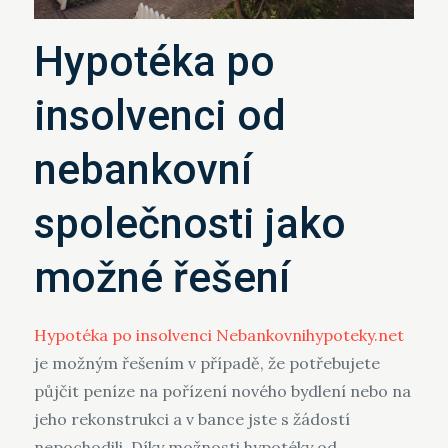
Hypotéka po
insolvenci od
nebankovní
společnosti jako
možné řešení
Hypotéka po insolvenci Nebankovnihypoteky.net
je možným řešením v případě, že potřebujete
půjčit peníze na pořízení nového bydlení nebo na
jeho rekonstrukci a v bance jste s žádostí
nepochodili. Díky možnosti hypotéky od