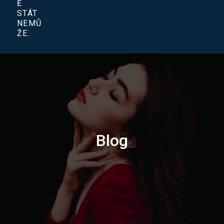
Ě
STÁT
NEMŮ
ŽE.
Blog