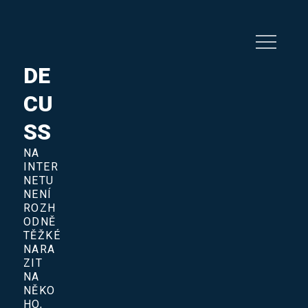
Skip
to
content
DE
CU
SS
NA
INTER
NETU
NENÍ
ROZH
ODNĚ
TĚŽKÉ
NARA
ZIT
NA
NĚKO
HO,