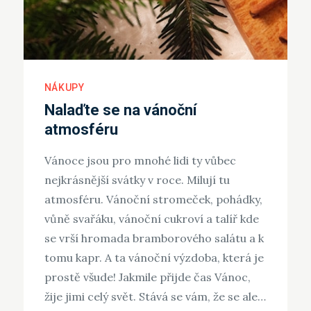
NÁKUPY
Nalaďte se na vánoční
atmosféru
Vánoce jsou pro mnohé lidi ty vůbec
nejkrásnější svátky v roce. Milují tu
atmosféru. Vánoční stromeček, pohádky,
vůně svařáku, vánoční cukroví a talíř kde
se vrší hromada bramborového salátu a k
tomu kapr. A ta vánoční výzdoba, která je
prostě všude! Jakmile přijde čas Vánoc,
žije jimi celý svět. Stává se vám, že se ale…