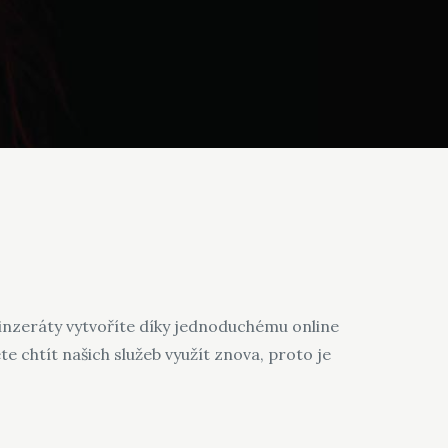
inzeráty
vytvoříte díky jednoduchému online
e chtít našich služeb využít znova, proto je