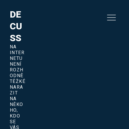
Skip
to
DE
content
CU
SS
NA
INTER
NETU
NENÍ
ROZH
ODNĚ
TĚŽKÉ
NARA
ZIT
NA
NĚKO
HO,
KDO
SE
VÁS