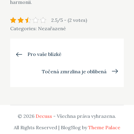
harmonii.
2.5/5 - (2 votes)
Categories: Nezařazené
Navigace
Pro vaše blízké
pro
Točená zmrzlina je oblíbená
příspěvek
© 2026
Decuss
- Všechna práva vyhrazena.
All Rights Reserved | BlogSlog by
Theme Palace