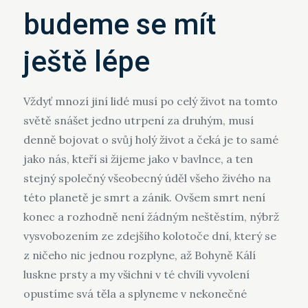
budeme se mít
ještě lépe
Vždyť mnozí jiní lidé musí po celý život na tomto
světě snášet jedno utrpení za druhým, musí
denně bojovat o svůj holý život a čeká je to samé
jako nás, kteří si žijeme jako v bavlnce, a ten
stejný společný všeobecný úděl všeho živého na
této planetě je smrt a zánik. Ovšem smrt není
konec a rozhodně není žádným neštěstím, nýbrž
vysvobozením ze zdejšího kolotoče dní, který se
z ničeho nic jednou rozplyne, až
Bohyně Kálí
luskne prsty a my všichni v té chvíli vyvolení
opustíme svá těla a splyneme v nekonečné