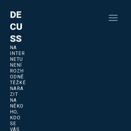
Skip
to
DE
content
CU
SS
NA
INTER
NETU
NENÍ
ROZH
ODNĚ
TĚŽKÉ
NARA
ZIT
NA
NĚKO
HO,
KDO
SE
VÁS