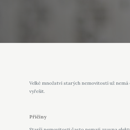
Velké množství starých nemovitostí už nemá e
vyřešit.
Příčiny
Starší nemovitosti často nemají zrovna elekt