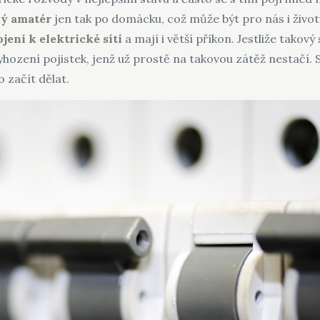
ký amatér
jen tak po domácku, což může být pro nás i živo
ojení k elektrické síti
a mají i větší příkon. Jestliže takov
yhození pojistek, jenž už prostě na takovou zátěž nestačí
 začít dělat.