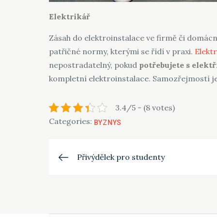
Elektrikář
Zásah do elektroinstalace ve firmě či domácno
patřičné normy, kterými se řídí v praxi.
Elektr
nepostradatelný, pokud
potřebujete s elekt
kompletní elektroinstalace. Samozřejmostí j
3.4/5 - (8 votes)
Categories:
BYZNYS
Navigace
Přivýdělek pro studenty
pro
příspěvek