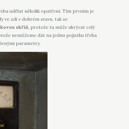
ba udělat několik opatření. Tím prvním je
dy ve zdi v dobrém stavu, tak se
stkovou skříň
, protože ta může ukrývat celý
protože nemůžeme dát na jednu pojistku třeba
rávnými parametry.