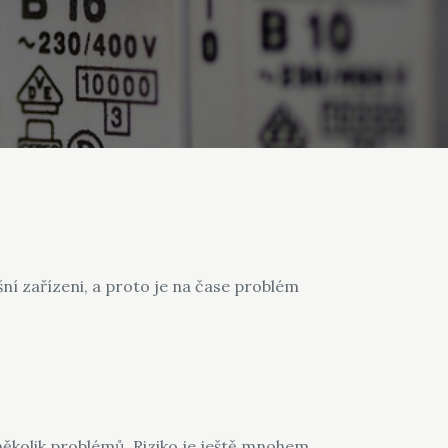
í zařízeni, a proto je na čase problém
několik problémů. Riziko je ještě mnohem