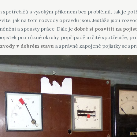
 spotřebičů s vysokým příkonem bez problémů, tak je potře
zvíte, jak na tom rozvody opravdu jsou. Jestliže jsou rozvo
ěnění a spousty práce. Dále je
dobré si posvítit na poji
k pojistek pro různé okruhy, popřípadě určité spotřebiče, 
ozvody v dobrém stavu
a správně zapojené pojistky se sp