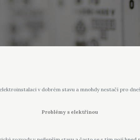
lektroinstalaci v dobrém stavu a mnohdy nestačí pro dnešn
Problémy s elektřinou
rické rozvody v nejlepším stavu a často se s tím pojí hned 