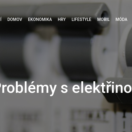
Í
DOMOV
EKONOMIKA
HRY
LIFESTYLE
MOBIL
MÓDA
roblémy s elektřin