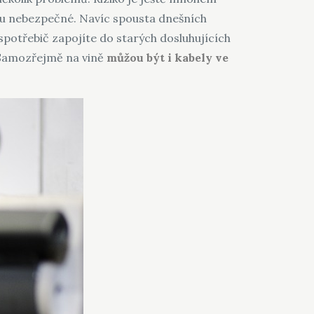
tu nebezpečné. Navíc spousta dnešních
ý spotřebič zapojíte do starých dosluhujících
. Samozřejmě na vině
můžou být i kabely ve