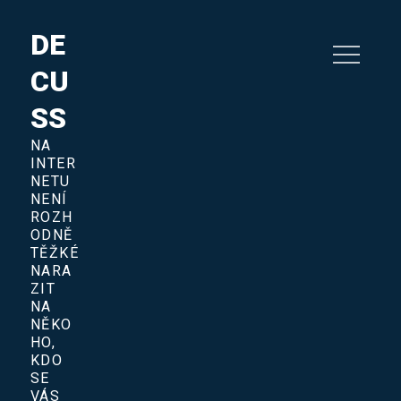
Skip
to
DE
content
CU
SS
NA
INTER
NETU
NENÍ
ROZH
ODNĚ
TĚŽKÉ
NARA
ZIT
NA
NĚKO
HO,
KDO
SE
VÁS