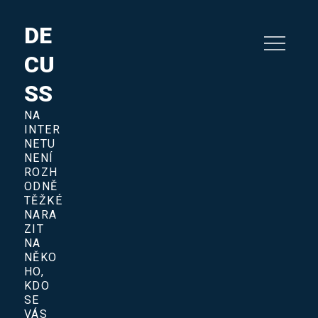
Skip
to
DE
content
CU
SS
NA
INTER
NETU
NENÍ
ROZH
ODNĚ
TĚŽKÉ
NARA
ZIT
NA
NĚKO
HO,
KDO
SE
VÁS