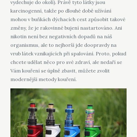
vydechuje do okolí). Právě tyto látky jsou
karcinogenní, takže po dlouhé době užívání
mohou v buňkách dýchacích cest způsobit takové
změny, že je rakovinné bujení nastartováno. Ani
nikotin není bez negativních dopadů na náš
organismus, ale to nejhorší jde doopravdy na
vrub látek vznikajících při spalování. Proto, pokud
chcete udělat něco pro své zdraví, ale nedaří se
Vám kouření se úplně zbavit, můžete zvolit
modernější metody kouření.