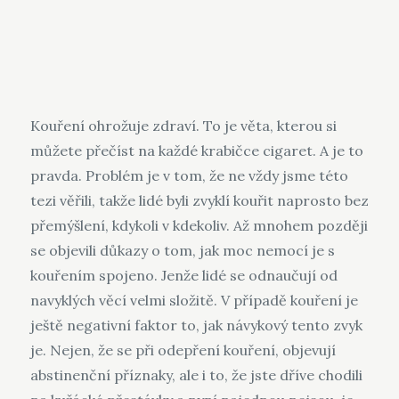
Kouření ohrožuje zdraví. To je věta, kterou si
můžete přečíst na každé krabičce cigaret. A je to
pravda. Problém je v tom, že ne vždy jsme této
tezi věřili, takže lidé byli zvyklí kouřit naprosto bez
přemýšlení, kdykoli v kdekoliv. Až mnohem později
se objevili důkazy o tom, jak moc nemocí je s
kouřením spojeno. Jenže lidé se odnaučují od
navyklých věcí velmi složitě. V případě kouření je
ještě negativní faktor to, jak návykový tento zvyk
je. Nejen, že se při odepření kouření, objevují
abstinenční příznaky, ale i to, že jste dříve chodili