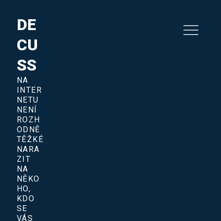
Skip
to
DE
content
CU
SS
NA
INTER
NETU
NENÍ
ROZH
ODNĚ
TĚŽKÉ
NARA
ZIT
NA
NĚKO
HO,
KDO
SE
VÁS