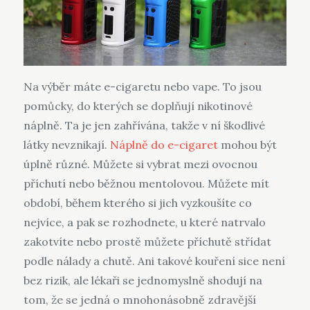
Na výběr máte e-cigaretu nebo vape. To jsou
pomůcky, do kterých se doplňují nikotinové
náplně. Ta je jen zahřívána, takže v ní škodlivé
látky nevznikají.
Náplně do e-cigaret
mohou být
úplně různé. Můžete si vybrat mezi ovocnou
příchutí nebo běžnou mentolovou. Můžete mít
období, během kterého si jich vyzkoušíte co
nejvíce, a pak se rozhodnete, u které natrvalo
zakotvíte nebo prostě můžete příchutě střídat
podle nálady a chutě. Ani takové kouření sice není
bez rizik, ale lékaři se jednomyslně shodují na
tom, že se jedná o mnohonásobně zdravější