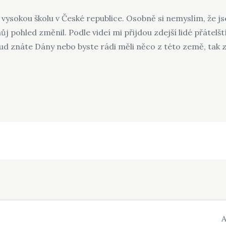
vysokou školu v České republice. Osobně si nemyslím, že jse
j pohled změnil. Podle videí mi přijdou zdejší lidé přátel
ud znáte Dány nebo byste rádi měli něco z této země, tak
A