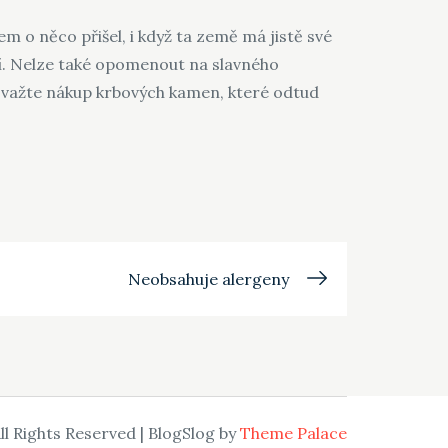
m o něco přišel, i když ta země má jistě své
ští. Nelze také opomenout na slavného
 zvažte nákup
krbových kamen
, které odtud
Neobsahuje alergeny
ll Rights Reserved | BlogSlog by
Theme Palace