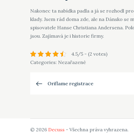
Nakonec ta nabídka padla a já se rozhodl pro 
klady. Jsem rád doma zde, ale na Dánsko se mů
spisovatele Hanse Christiana Andersena. Pok
jsou. Zajímavá je i historie firmy.
4.5/5 - (2 votes)
Categories: Nezařazené
Navigace
Oriflame registrace
pro
příspěvek
© 2026
Decuss
- Všechna práva vyhrazena.