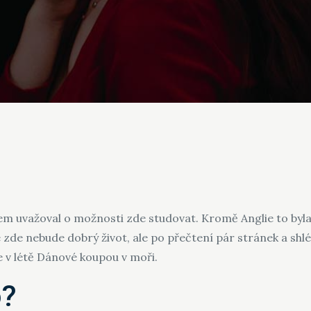
sem uvažoval o možnosti zde studovat. Kromě Anglie to byl
, že zde nebude dobrý život, ale po přečtení pár stránek a sh
e v létě Dánové koupou v moři.
o?