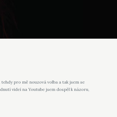
a tehdy pro mě nouzová volba a tak jsem se
lédnutí videí na Youtube jsem dospěl k názoru,