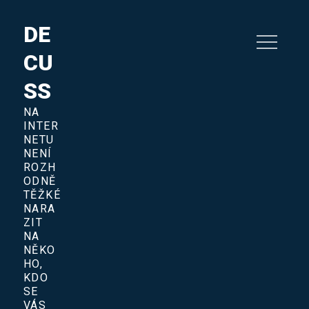
Skip
to
DE
content
CU
SS
NA
INTER
NETU
NENÍ
ROZH
ODNĚ
TĚŽKÉ
NARA
ZIT
NA
NĚKO
HO,
KDO
SE
VÁS