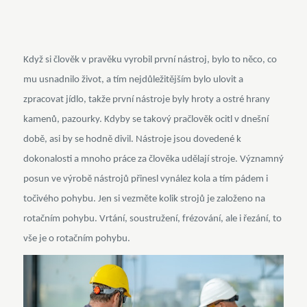
Když si člověk v pravěku vyrobil první nástroj, bylo to něco, co
mu usnadnilo život, a tím nejdůležitějším bylo ulovit a
zpracovat jídlo, takže první nástroje byly hroty a ostré hrany
kamenů, pazourky. Kdyby se takový pračlověk ocitl v dnešní
době, asi by se hodně divil. Nástroje jsou dovedené k
dokonalosti a mnoho práce za člověka udělají stroje.
Významný
posun ve výrobě nástrojů přinesl vynález kola a tím pádem i
točivého pohybu. Jen si vezměte kolik strojů je založeno na
rotačním pohybu. Vrtání, soustružení, frézování, ale i řezání, to
vše je o rotačním pohybu.