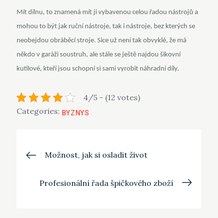
Mít dílnu, to znamená mít ji vybavenou celou řadou nástrojů a
mohou to být jak ruční nástroje, tak i nástroje, bez kterých se
neobejdou obráběcí stroje. Sice už není tak obvyklé, že má
někdo v garáži soustruh, ale stále se ještě najdou šikovní
kutilové, kteří jsou schopní si sami vyrobit náhradní díly.
4/5 - (12 votes)
Categories:
BYZNYS
Navigace
Možnost, jak si osladit život
pro
Profesionální řada špičkového zboží
příspěvek