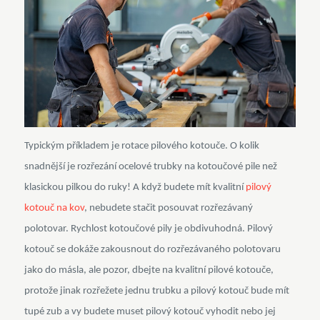
Typickým příkladem je rotace pilového kotouče. O kolik
snadnější je rozřezání ocelové trubky na kotoučové pile než
klasickou pilkou do ruky! A když budete mít kvalitní
pilový
kotouč na kov
, nebudete stačit posouvat rozřezávaný
polotovar. Rychlost kotoučové pily je obdivuhodná. Pilový
kotouč se dokáže zakousnout do rozřezávaného polotovaru
jako do másla, ale pozor, dbejte na kvalitní pilové kotouče,
protože jinak rozřežete jednu trubku a pilový kotouč bude mít
tupé zub a vy budete muset pilový kotouč vyhodit nebo jej