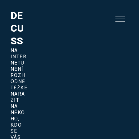
Skip
to
DE
content
CU
SS
NA
INTER
NETU
NENÍ
ROZH
ODNĚ
TĚŽKÉ
NARA
ZIT
NA
NĚKO
HO,
KDO
SE
VÁS