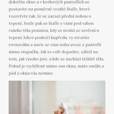
dokořán okno a v korkových pantoflích se
postavíte na poměrně vratké štafle, které
rozevřete tak, že se zarazí přední nohou o
topení. Jenže pak se štafle s vámi pod vahou
vašeho těla posunou, kdy se uvolní ze sevření u
topení, lehce poskočí kupředu, vy ztratíte
rovnováhu a navíc se vám noha sveze z pantoflí
mimo stupačku. Jak to celé dopadne, záleží na
tom, jak vysoko jste, a kde se nachází těžiště těla.
Pokud je vychýlené mimo osu okna, máte smůlu a
pád z okna vás nemine.