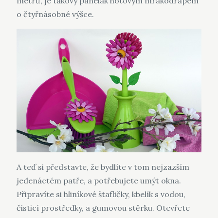
metrů, je takový panelák hotovým mrakodrapem
o čtyřnásobné výšce.
A teď si představte, že bydlíte v tom nejzazším
jedenáctém patře, a potřebujete umýt okna.
Připravíte si hliníkové štafličky, kbelík s vodou,
čisticí prostředky, a gumovou stěrku. Otevřete