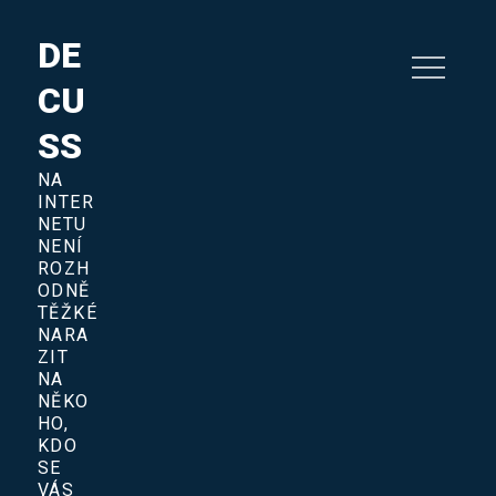
Skip
to
DE
content
CU
SS
NA
INTER
NETU
NENÍ
ROZH
ODNĚ
TĚŽKÉ
NARA
ZIT
NA
NĚKO
HO,
KDO
SE
VÁS