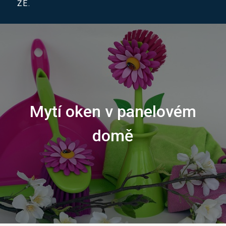
ŽE.
Mytí oken v panelovém
domě