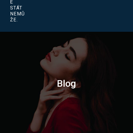
Ě
STÁT
NEMŮ
ŽE.
Blog