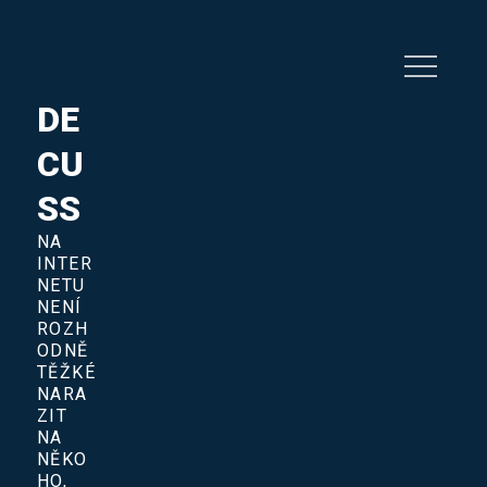
Skip
to
content
DE
CU
SS
NA
INTER
NETU
NENÍ
ROZH
ODNĚ
TĚŽKÉ
NARA
ZIT
NA
NĚKO
HO,